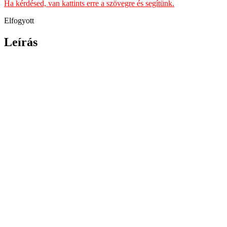
Ha kérdésed, van kattints erre a szövegre és segítünk.
Elfogyott
Leírás