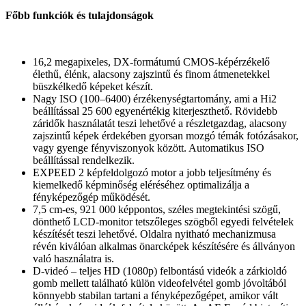
Főbb funkciók és tulajdonságok
16,2 megapixeles, DX-formátumú CMOS-képérzékelő
élethű, élénk, alacsony zajszintű és finom átmenetekkel
büszkélkedő képeket készít.
Nagy ISO (100–6400) érzékenységtartomány, ami a Hi2
beállítással 25 600 egyenértékig kiterjeszthető. Rövidebb
záridők használatát teszi lehetővé a részletgazdag, alacsony
zajszintű képek érdekében gyorsan mozgó témák fotózásakor,
vagy gyenge fényviszonyok között. Automatikus ISO
beállítással rendelkezik.
EXPEED 2 képfeldolgozó motor a jobb teljesítmény és
kiemelkedő képminőség eléréséhez optimalizálja a
fényképezőgép működését.
7,5 cm-es, 921 000 képpontos, széles megtekintési szögű,
dönthető LCD-monitor tetszőleges szögből egyedi felvételek
készítését teszi lehetővé. Oldalra nyitható mechanizmusa
révén kiválóan alkalmas önarcképek készítésére és állványon
való használatra is.
D-videó – teljes HD (1080p) felbontású videók a zárkioldó
gomb mellett található külön videofelvétel gomb jóvoltából
könnyebb stabilan tartani a fényképezőgépet, amikor vált