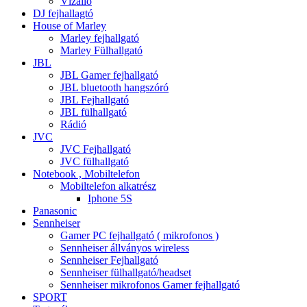
Vízálló
DJ fejhallagtó
House of Marley
Marley fejhallgató
Marley Fülhallgató
JBL
JBL Gamer fejhallgató
JBL bluetooth hangszóró
JBL Fejhallgató
JBL fülhallgató
Rádió
JVC
JVC Fejhallgató
JVC fülhallgató
Notebook , Mobiltelefon
Mobiltelefon alkatrész
Iphone 5S
Panasonic
Sennheiser
Gamer PC fejhallgató ( mikrofonos )
Sennheiser állványos wireless
Sennheiser Fejhallgató
Sennheiser fülhallgató/headset
Sennheiser mikrofonos Gamer fejhallgató
SPORT