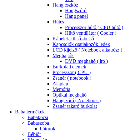
Hang eszköz
Hangszóró
Hang panel
Hűtés
Processzor hűtő ( CPU hűtő )
Hűtő ventillátor ( Cooler )
Kábelek külső -belső
Kapcsolók csatlakozók ledek
LCD kijelző ( Notebook alkatrész )
Meghajtók
DVD meghajtó ( író )
Burkolati elemek
Processzor ( CPU )
Zsanér ( notebook )
Alaplap
Memória
Optikai meghajtó
Hangszóró ( Notebook )
Zsanér takaró burkolat
Baba termékek
Babakocsi
Babaszoba
bútorok
Bébiőr
Biztonság