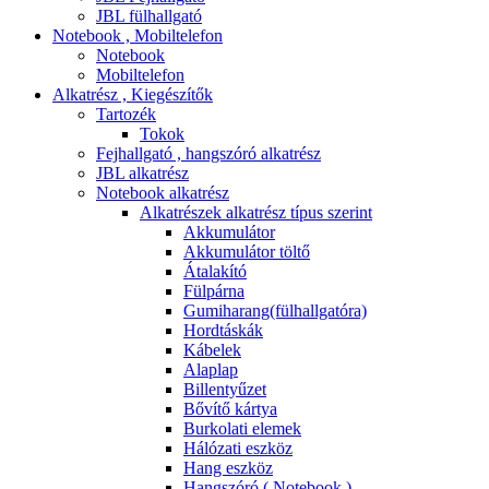
JBL fülhallgató
Notebook , Mobiltelefon
Notebook
Mobiltelefon
Alkatrész , Kiegészítők
Tartozék
Tokok
Fejhallgató , hangszóró alkatrész
JBL alkatrész
Notebook alkatrész
Alkatrészek alkatrész típus szerint
Akkumulátor
Akkumulátor töltő
Átalakító
Fülpárna
Gumiharang(fülhallgatóra)
Hordtáskák
Kábelek
Alaplap
Billentyűzet
Bővítő kártya
Burkolati elemek
Hálózati eszköz
Hang eszköz
Hangszóró ( Notebook )