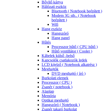
Bővítő kártya
Hálózati eszköz
Bluetooth ( Notebook beépített )
Modem 3G stb.. ( Notebook
beépített )
Wifi
Hang eszköz
Hangszóró
Hang panel
Hűtés
Processzor hűtő ( CPU hűtő )
Hűtő ventillátor ( Cooler )
Kábelek külső -belső
Kapcsolók csatlakozók ledek
LCD kijelző ( Notebook alkatrész )
Meghajtók
DVD meghajtó ( író )
Burkolati elemek
Processzor ( CPU )
Zsanér ( notebook )
Alaplap
Memória
Optikai meghajtó
Hangszóró ( Notebook )
Zsanér takaró burkolat