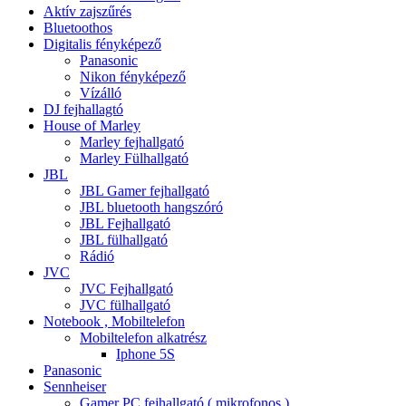
Aktív zajszűrés
Bluetoothos
Digitalis fényképező
Panasonic
Nikon fényképező
Vízálló
DJ fejhallagtó
House of Marley
Marley fejhallgató
Marley Fülhallgató
JBL
JBL Gamer fejhallgató
JBL bluetooth hangszóró
JBL Fejhallgató
JBL fülhallgató
Rádió
JVC
JVC Fejhallgató
JVC fülhallgató
Notebook , Mobiltelefon
Mobiltelefon alkatrész
Iphone 5S
Panasonic
Sennheiser
Gamer PC fejhallgató ( mikrofonos )