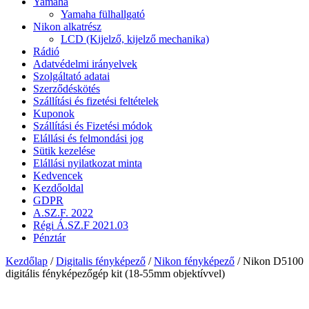
Yamaha
Yamaha fülhallgató
Nikon alkatrész
LCD (Kijelző, kijelző mechanika)
Rádió
Adatvédelmi irányelvek
Szolgáltató adatai
Szerződéskötés
Szállítási és fizetési feltételek
Kuponok
Szállítási és Fizetési módok
Elállási és felmondási jog
Sütik kezelése
Elállási nyilatkozat minta
Kedvencek
Kezdőoldal
GDPR
A.SZ.F. 2022
Régi Á.SZ.F 2021.03
Pénztár
Kezdőlap
/
Digitalis fényképező
/
Nikon fényképező
/ Nikon D5100
digitális fényképezőgép kit (18-55mm objektívvel)