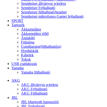
Sennheiser állványos wireless
Sennheiser Fejhallgató
Sennheiser fülhallgató/headset
Sennheiser mikrofonos Gamer fejhallgató
SPORT
Tartozék
Akkumulátor
Akkumulátor töltő
Átalakító
Fülpárna
Gumiharang(fülhallgatóra)
Hordtáskák
Kábelek
Tokok
USB csatlakozás
Yamaha
Yamaha fülhallgató
AKG
AKG állványos wireless
AKG Fejhallgató
AKG Fülhallgató
JBL
JBL bluetooth hangszóró
JBL Fejhallgató