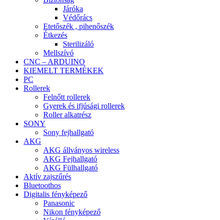
Járóka
Védőrács
Etetőszék , pihenőszék
Étkezés
Sterilizáló
Mellszívó
CNC – ARDUINO
KIEMELT TERMÉKEK
PC
Rollerek
Felnőtt rollerek
Gyerek és ifjúsági rollerek
Roller alkatrész
SONY
Sony fejhallgató
AKG
AKG állványos wireless
AKG Fejhallgató
AKG Fülhallgató
Aktív zajszűrés
Bluetoothos
Digitalis fényképező
Panasonic
Nikon fényképező