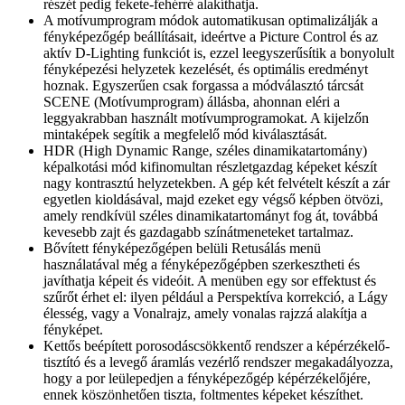
részét pedig fekete-fehérré alakíthatja.
A motívumprogram módok automatikusan optimalizálják a
fényképezőgép beállításait, ideértve a Picture Control és az
aktív D-Lighting funkciót is, ezzel leegyszerűsítik a bonyolult
fényképezési helyzetek kezelését, és optimális eredményt
hoznak. Egyszerűen csak forgassa a módválasztó tárcsát
SCENE (Motívumprogram) állásba, ahonnan eléri a
leggyakrabban használt motívumprogramokat. A kijelzőn
mintaképek segítik a megfelelő mód kiválasztását.
HDR (High Dynamic Range, széles dinamikatartomány)
képalkotási mód kifinomultan részletgazdag képeket készít
nagy kontrasztú helyzetekben. A gép két felvételt készít a zár
egyetlen kioldásával, majd ezeket egy végső képben ötvözi,
amely rendkívül széles dinamikatartományt fog át, továbbá
kevesebb zajt és gazdagabb színátmeneteket tartalmaz.
Bővített fényképezőgépen belüli Retusálás menü
használatával még a fényképezőgépben szerkesztheti és
javíthatja képeit és videóit. A menüben egy sor effektust és
szűrőt érhet el: ilyen például a Perspektíva korrekció, a Lágy
élesség, vagy a Vonalrajz, amely vonalas rajzzá alakítja a
fényképet.
Kettős beépített porosodáscsökkentő rendszer a képérzékelő-
tisztító és a levegő áramlás vezérlő rendszer megakadályozza,
hogy a por leülepedjen a fényképezőgép képérzékelőjére,
ennek köszönhetően tiszta, foltmentes képeket készíthet.