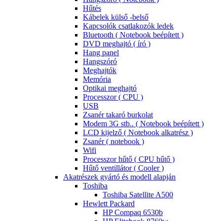
Hűtés
Kábelek külső -belső
Kapcsolók csatlakozók ledek
Bluetooth ( Notebook beépített )
DVD meghajtó ( író )
Hang panel
Hangszóró
Meghajtók
Memória
Optikai meghajtó
Processzor ( CPU )
USB
Zsanér takaró burkolat
Modem 3G stb.. ( Notebook beépített )
LCD kijelző ( Notebook alkatrész )
Zsanér ( notebook )
Wifi
Processzor hűtő ( CPU hűtő )
Hűtő ventillátor ( Cooler )
Akatrészek gyártó és modell alapján
Toshiba
Toshiba Satellite A500
Hewlett Packard
HP Compaq 6530b