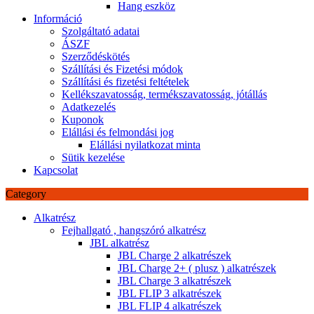
Hang eszköz
Információ
Szolgáltató adatai
ÁSZF
Szerződéskötés
Szállítási és Fizetési módok
Szállítási és fizetési feltételek
Kellékszavatosság, termékszavatosság, jótállás
Adatkezelés
Kuponok
Elállási és felmondási jog
Elállási nyilatkozat minta
Sütik kezelése
Kapcsolat
Category
Alkatrész
Fejhallgató , hangszóró alkatrész
JBL alkatrész
JBL Charge 2 alkatrészek
JBL Charge 2+ ( plusz ) alkatrészek
JBL Charge 3 alkatrészek
JBL FLIP 3 alkatrészek
JBL FLIP 4 alkatrészek