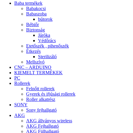
Baba termékek
Babakocsi
Babaszoba
bútorok
Bébiőr
Biztonság
Járóka
Védőrács
Etetőszék , pihenőszék
Étkezés
Sterilizáló
Mellszívó
CNC – ARDUINO
KIEMELT TERMÉKEK
PC
Rollerek
Felnőtt rollerek
Gyerek és ifjúsági rollerek
Roller alkatrész
SONY
Sony fejhallgató
AKG
AKG állványos wireless
AKG Fejhallgató
AKG Fülhallgató