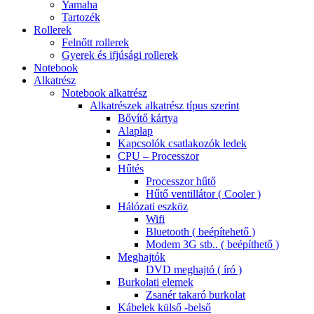
Yamaha
Tartozék
Rollerek
Felnőtt rollerek
Gyerek és ifjúsági rollerek
Notebook
Alkatrész
Notebook alkatrész
Alkatrészek alkatrész típus szerint
Bővítő kártya
Alaplap
Kapcsolók csatlakozók ledek
CPU – Processzor
Hűtés
Processzor hűtő
Hűtő ventillátor ( Cooler )
Hálózati eszköz
Wifi
Bluetooth ( beépítehető )
Modem 3G stb.. ( beépíthető )
Meghajtók
DVD meghajtó ( író )
Burkolati elemek
Zsanér takaró burkolat
Kábelek külső -belső