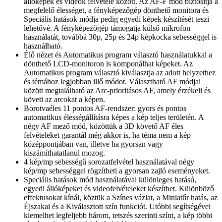
állóképek és videók felvétele között. Az AF-F mód biztosítja a
megfelelő élességet, a fényképezőgép dönthető monitora és
Speciális hatások módja pedig egyedi képek készítését teszi
lehetővé. A fényképezőgép támogatja külső mikrofon
használatát, továbbá 30p, 25p és 24p képkocka sebességgel is
használható.
Élő nézet és Automatikus program választó használatukkal a
dönthető LCD-monitoron is komponálhat képeket. Az
Automatikus program választó kiválasztja az adott helyzethez
és témához legjobban illő módot. Választható AF módjai
között megtalálható az Arc-prioritásos AF, amely érzékeli és
követi az arcokat a képen.
Borotvaéles 11 pontos AF-rendszer: gyors és pontos
automatikus élességállításra képes a kép teljes területén. A
négy AF mező mód, közöttük a 3D követő AF éles
felvételeket garantál még akkor is, ha téma nem a kép
középpontjában van, illetve ha gyorsan vagy
kiszámíthatatlanul mozog.
4 kép/mp sebességű sorozatfelvétel használatával négy
kép/mp sebességgel rögzítheti a gyorsan zajló eseményeket.
Speciális hatások mód használatával különleges hatású,
egyedi állóképeket és videofelvételeket készíthet. Különböző
effektusokat kínál, köztük a Színes vázlat, a Miniatűr hatás, az
Éjszakai és a Kiválasztott szín funkciót. Utóbbi segítségével
kiemelhet legfeljebb három, tetszés szerinti színt, a kép többi