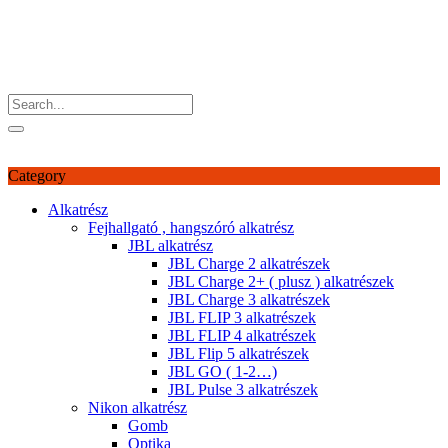
Skip
Proficuccok
to
Jelenleg oldalunk fejlesztés alatt áll.
content
Account
Account
Category
Alkatrész
Fejhallgató , hangszóró alkatrész
JBL alkatrész
JBL Charge 2 alkatrészek
JBL Charge 2+ ( plusz ) alkatrészek
JBL Charge 3 alkatrészek
JBL FLIP 3 alkatrészek
JBL FLIP 4 alkatrészek
JBL Flip 5 alkatrészek
JBL GO ( 1-2…)
JBL Pulse 3 alkatrészek
Nikon alkatrész
Gomb
Optika