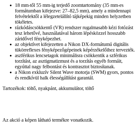
18 mm-től 55 mm-ig terjedő zoomtartomány (35 mm-es
formátumban kifejezve: 27–82,5 mm), amely a mindennapi
felvételektől a lélegzetelállító tájképekig minden helyzetben
tökéletes.
rázkódáscsökkentő (VR) rendszer rugalmasabb kézi fotózást
tesz lehetővé, használatával három lépésközzel hosszabb
záridővel fényképezhet.
az objektívet kifejezetten a Nikon DX-formátumú digitális
tükörreflexes fényképezőgépeinek képérzékelőihez tervezték.
aszférikus lencsetagok minimálisra csökkentik a szférikus
torzítást, az asztigmatizmust és a torzítás egyéb formáit,
egyúttal nagy felbontást és kontrasztot biztosítanak.
a Nikon exkluzív Silent Wave motorja (SWM) gyors, pontos
és rendkívül halk élességállítást garantál.
Tartozékok: töltő, nyakpánt, akkumulátor, töltő
Az akció a képen látható termékre vonatkozik.