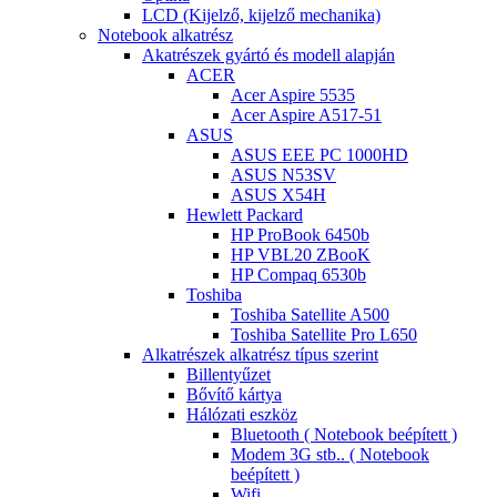
LCD (Kijelző, kijelző mechanika)
Notebook alkatrész
Akatrészek gyártó és modell alapján
ACER
Acer Aspire 5535
Acer Aspire A517-51
ASUS
ASUS EEE PC 1000HD
ASUS N53SV
ASUS X54H
Hewlett Packard
HP ProBook 6450b
HP VBL20 ZBooK
HP Compaq 6530b
Toshiba
Toshiba Satellite A500
Toshiba Satellite Pro L650
Alkatrészek alkatrész típus szerint
Billentyűzet
Bővítő kártya
Hálózati eszköz
Bluetooth ( Notebook beépített )
Modem 3G stb.. ( Notebook
beépített )
Wifi