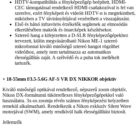
HDTV-kompatibilitás a fényképezőgép beépített, HDMI-
CEC támogatással rendelkező HDMI csatlakozóval is fel van
szerelve, ezért fényképeit és videóit HDTV-n is megtekintheti,
miközben a TV távirányítójával vezérelheti a visszajátszást.
Első és hátsó infravörös érzékelők segítenek az elmosódás
elkerülésében makrók és önarcképek készítésekor.
Sztereó hang a kifejezetten a D-SLR fényképezőgépekhez
tervezett, külön megvásárolható Nikon ME-1 sztereó
mikrofonnal kiváló minőségű sztereó hangot rögzíthet
videóihoz, amely nem tartalmazza az automatikus
élességállítás zaját. A szélvédő és a puha tok mellékelt
tartozék.
+ 18-55mm f/3.5-5.6G AF-S VR DX NIKKOR objektív
Kiváló minőségű optikával rendelkező, népszerű zoom objektív,
Nikon DX-formátumú tükörreflexes fényképezőgépekkel való
használatra. 3x-os zoomja révén számos fényképezési helyzetben
remekül alkalmazható. Rendelkezik a Nikon exkluzív Silent Wave
motorjával (SWM), amely rendkívül halk élességállítást biztosít.
Jellemzők