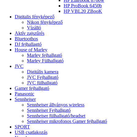
HP Elitebook 8760w
HP ProBook 6450b
HP VBL20 ZBooK
Digitalis fényképező
Nikon fényképező
Vízálló
Aktív zajszűrés
Bluetoothos
DJ fejhallagtó
House of Marley
Marley fejhallgató
Marley Fülhallgató
JVC
Digitális kamera
JVC Fejhallgató
JVC fülhallgató
Gamer fejhallgató
Panasonic
Sennheiser
Sennheiser állványos wireless
Sennheiser Fejhallgató
Sennheiser fülhallgató/headset
Sennheiser mikrofonos Gamer fejhallgató
SPORT
USB csatlakozás