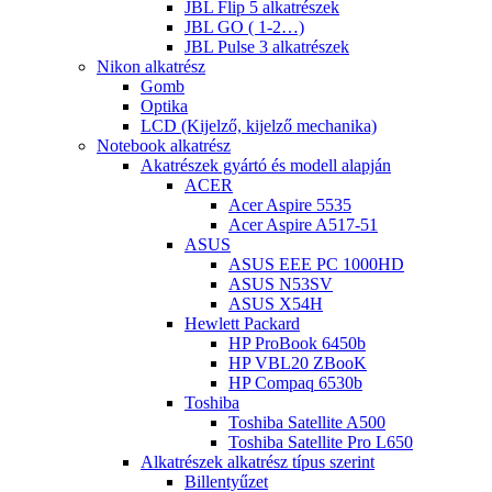
JBL Flip 5 alkatrészek
JBL GO ( 1-2…)
JBL Pulse 3 alkatrészek
Nikon alkatrész
Gomb
Optika
LCD (Kijelző, kijelző mechanika)
Notebook alkatrész
Akatrészek gyártó és modell alapján
ACER
Acer Aspire 5535
Acer Aspire A517-51
ASUS
ASUS EEE PC 1000HD
ASUS N53SV
ASUS X54H
Hewlett Packard
HP ProBook 6450b
HP VBL20 ZBooK
HP Compaq 6530b
Toshiba
Toshiba Satellite A500
Toshiba Satellite Pro L650
Alkatrészek alkatrész típus szerint
Billentyűzet