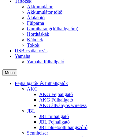
Tartozék
Akkumulátor
Akkumulátor töltő
Átalakító
Fülpárna
Gumiharang(fülhallgatóra)
Hordtáskák
Kábelek
Tokok
USB csatlakozás
Yamaha
Yamaha fülhallgató
Menu
Fejhallgatók és fülhallgatók
AKG
AKG Fejhallgató
AKG Fülhallgató
AKG állványos wireless
JBL
JBL fülhallgató
JBL Fejhallgató
JBL bluetooth hangszóró
Sennheiser