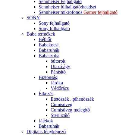
Sennheiser Fejhallgató
Sennheiser fülhallgató/headset
Sennheiser mikrofonos
Gamer fejhallgató
SONY
Sony fejhallgató
Sony fülhallgató
Baba termékek
Bébiőr
Babakocsi
Babaruhák
Babaszoba
bútorok
Utazó ágy
Párásító
Biztonság
Járóka
Védőrács
Étkezés
Etetőszék , pihenőszék
Cumisüveg
Cumisüveg melegítő
Sterilizáló
Játékok
Babaruhák
Digitalis fényképező