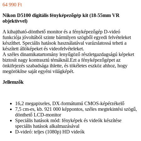
64 990
Ft
Nikon D5100 digitális fényképezőgép kit (18-55mm VR
objektívvel)
A kihajtható-dönthető monitor és a fényképezőgép D-videó
funkciója jóvoltából szinte bármilyen szögből egyedi felvételeket
készíthet. Speciális hatások használatával varázslatossá teheti a
készített állóképeket és videofelvételeket.
A széles dinamikatartomány lenyűgöző részletgazdagságú képeket
biztosít nagy kontrasztú témáknál.Ezt a fényképezőgépet az
önkifejezés szabadsága ihlette, és tökéletes eszköz ahhoz, hogy
megörökítse saját egyéni világképét.
Jellemzők
16,2 megapixeles, DX-formátumú CMOS-képérzékelő
7,5 cm-es, kb. 921 000 képpontos, széles megtekintési szögű,
dönthető LCD-monitor
Speciális hatások mód: fényképek és videók készítése
speciális hatások alkalmazásával
D-videó: teljes (1080p) HD videók